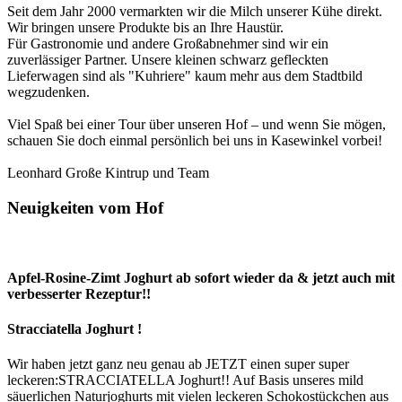
Seit dem Jahr 2000 vermarkten wir die Milch unserer Kühe direkt.
Wir bringen unsere Produkte bis an Ihre Haustür.
Für Gastronomie und andere Großabnehmer sind wir ein
zuverlässiger Partner. Unsere kleinen schwarz gefleckten
Lieferwagen sind als "Kuhriere" kaum mehr aus dem Stadtbild
wegzudenken.
Viel Spaß bei einer Tour über unseren Hof – und wenn Sie mögen,
schauen Sie doch einmal persönlich bei uns in Kasewinkel vorbei!
Leonhard Große Kintrup und Team
Neuigkeiten vom Hof
Apfel-Rosine-Zimt
Joghurt
ab
sofort
wieder
da
&
jetzt
auch
mit
verbesserter
Rezeptur!!
Stracciatella
Joghurt
!
Wir haben jetzt ganz neu genau ab JETZT einen super super
leckeren:STRACCIATELLA Joghurt!! Auf Basis unseres mild
säuerlichen Naturjoghurts mit vielen leckeren Schokostückchen aus